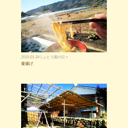
2015-01-24 | ぶどう園の日々
釜揚げ