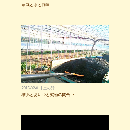
寒気と氷と雨量
2015-02-01 | 土の話
堆肥とあいつと究極の間合い