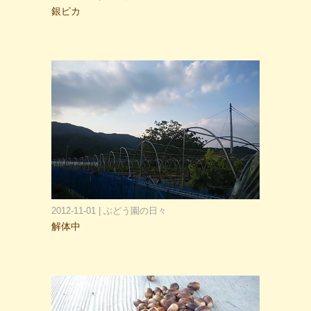
銀ピカ
2012-11-01 | ぶどう園の日々
解体中