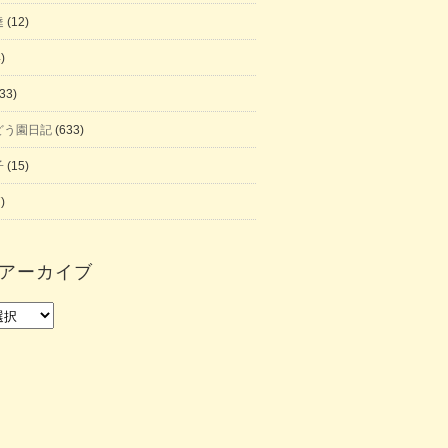
達
(12)
)
33)
どう園日記
(633)
子
(15)
)
アーカイブ