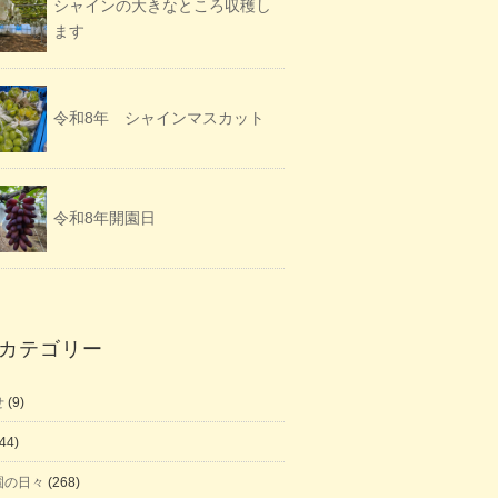
シャインの大きなところ収穫し
ます
令和8年 シャインマスカット
令和8年開園日
カテゴリー
せ
(9)
44)
園の日々
(268)