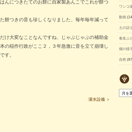
はんにつきたてのお餅に自家製あんこでこれが餅つ
ワンコ
動画
(14
た餅つきの音も珍しくなりました、毎年毎年減って
土の話
(
だけ大変なことなんですね、じゃぶじゃぶの補助金
春友ぶ
本の稲作行政がここ２，３年急激に音を立て崩壊し
畑の様
です。
自然
(97
ア
灌水設備 ＞
ー
カ
イ
ブ