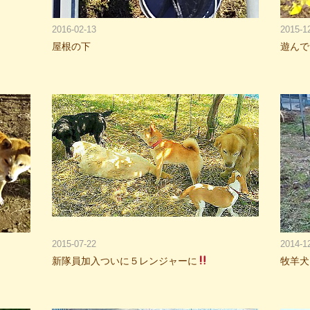
2016-02-13
2015-1
屋根の下
遊んで
2015-07-22
2014-1
新隊員加入ついに５レンジャーに
牧羊犬