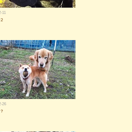
2-11
２
2-26
？