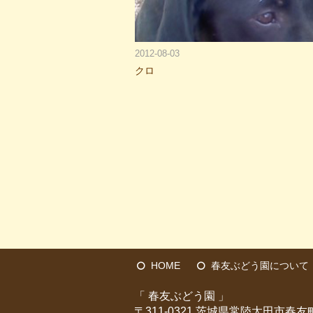
2012-08-03
クロ
HOME
春友ぶどう園について
「 春友ぶどう園 」
〒311-0321 茨城県常陸太田市春友町