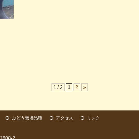
1 / 2
1
2
»
ぶどう栽培品種
アクセス
リンク
608-2