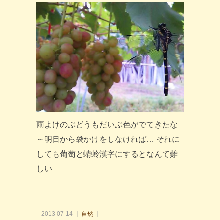
雨よけのぶどうもだいぶ色がでてきたな
～明日から袋かけをしなければ… それに
しても葡萄と蜻蛉漢字にするとなんて難
しい
2013-07-14 ｜
自然
｜