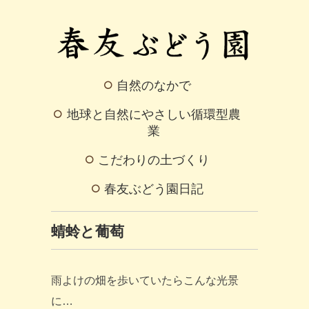
自然のなかで
地球と自然にやさしい循環型農
業
こだわりの土づくり
春友ぶどう園日記
蜻蛉と葡萄
雨よけの畑を歩いていたらこんな光景
に…