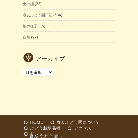
土の話
(33)
春友ぶどう園日記
(634)
畑の様子
(15)
自然
(97)
アーカイブ
ア
ー
カ
イ
ブ
HOME
春友ぶどう園について
ぶどう栽培品種
アクセス
リンク
「 春友ぶどう園 」