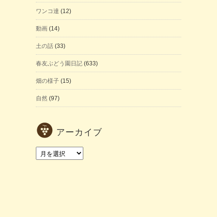
ワンコ達
(12)
動画
(14)
土の話
(33)
春友ぶどう園日記
(633)
畑の様子
(15)
自然
(97)
アーカイブ
ア
ー
カ
イ
ブ