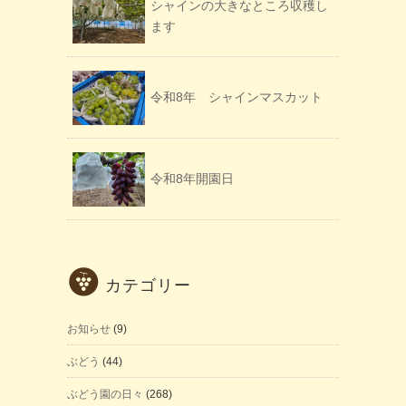
シャインの大きなところ収穫し
ます
令和8年 シャインマスカット
令和8年開園日
カテゴリー
お知らせ
(9)
ぶどう
(44)
ぶどう園の日々
(268)