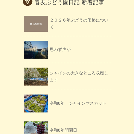
春友ぶどう園日記 新着記事
２０２６年ぶどうの価格につい
て
思わず声が
シャインの大きなところ収穫し
ます
令和8年 シャインマスカット
令和8年開園日