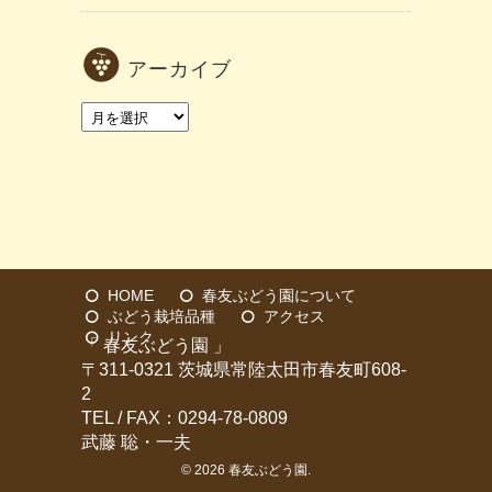
アーカイブ
ア
ー
カ
イ
ブ
HOME
春友ぶどう園について
ぶどう栽培品種
アクセス
リンク
「 春友ぶどう園 」
〒311-0321 茨城県常陸太田市春友町608-
2
TEL / FAX：0294-78-0809
武藤 聡・一夫
© 2026
春友ぶどう園
.