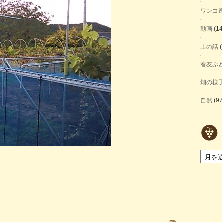
ワンコ
動画
(14
土の話
(
春友ぶ
畑の様
自然
(97
ア
ー
カ
イ
ブ