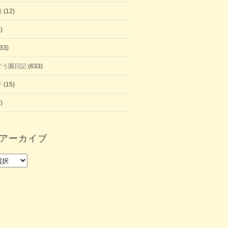
達
(12)
)
33)
どう園日記
(633)
子
(15)
)
アーカイブ