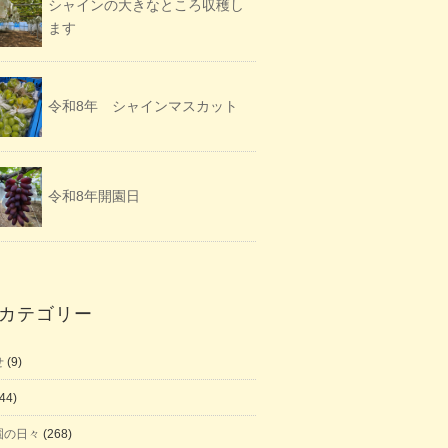
シャインの大きなところ収穫し
ます
令和8年 シャインマスカット
令和8年開園日
カテゴリー
せ
(9)
44)
園の日々
(268)