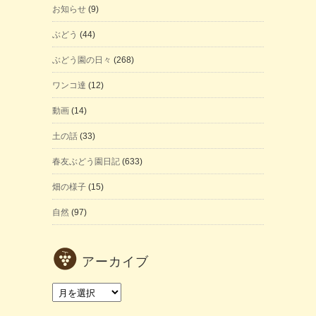
お知らせ
(9)
ぶどう
(44)
ぶどう園の日々
(268)
ワンコ達
(12)
動画
(14)
土の話
(33)
春友ぶどう園日記
(633)
畑の様子
(15)
自然
(97)
アーカイブ
ア
ー