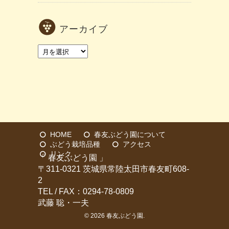
アーカイブ
ア
ー
カ
イ
ブ
HOME
春友ぶどう園について
ぶどう栽培品種
アクセス
リンク
「 春友ぶどう園 」
〒311-0321 茨城県常陸太田市春友町608-
2
TEL / FAX：0294-78-0809
武藤 聡・一夫
© 2026
春友ぶどう園
.