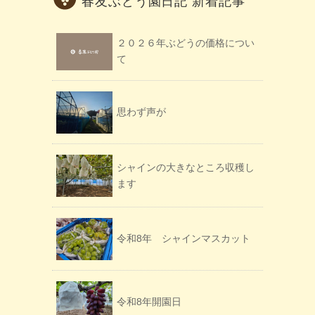
春友ぶどう園日記 新着記事
２０２６年ぶどうの価格につい
て
思わず声が
シャインの大きなところ収穫し
ます
令和8年 シャインマスカット
令和8年開園日