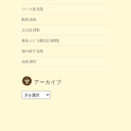
ワンコ達
(12)
動画
(14)
土の話
(33)
春友ぶどう園日記
(633)
畑の様子
(15)
自然
(97)
アーカイブ
ア
ー
カ
イ
ブ