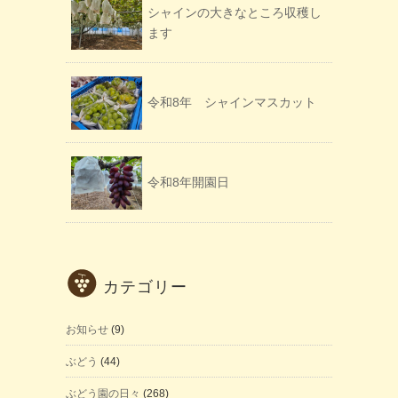
シャインの大きなところ収穫し
ます
令和8年 シャインマスカット
令和8年開園日
カテゴリー
お知らせ
(9)
ぶどう
(44)
ぶどう園の日々
(268)