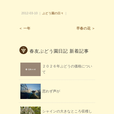
2012-03-10 ｜
ぶどう園の日々
｜
＜ 一年
早春の花 ＞
春友ぶどう園日記 新着記事
２０２６年ぶどうの価格につい
て
思わず声が
シャインの大きなところ収穫し