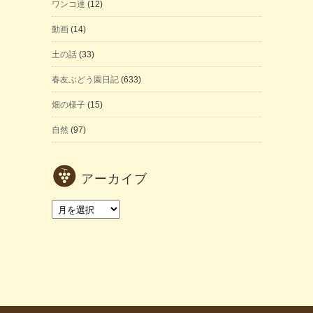
ワンコ達
(12)
動画
(14)
土の話
(33)
春友ぶどう園日記
(633)
畑の様子
(15)
自然
(97)
アーカイブ
ア
ー
カ
イ
ブ