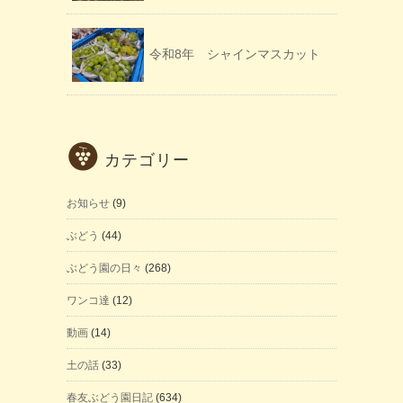
令和8年 シャインマスカット
カテゴリー
お知らせ
(9)
ぶどう
(44)
ぶどう園の日々
(268)
ワンコ達
(12)
動画
(14)
土の話
(33)
春友ぶどう園日記
(634)