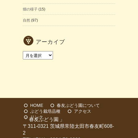
畑の様子
(15)
自然
(97)
アーカイブ
ア
ー
カ
イ
ブ
HOME
春友ぶどう園について
ぶどう栽培品種
アクセス
リンク
「 春友ぶどう園 」
〒311-0321 茨城県常陸太田市春友町608-
2