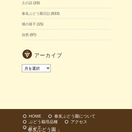
土の話
(33)
春友ぶどう園日記
(633)
畑の様子
(15)
自然
(97)
アーカイブ
ア
ー
カ
イ
ブ
HOME
春友ぶどう園について
ぶどう栽培品種
アクセス
リンク
「 春友ぶどう園 」