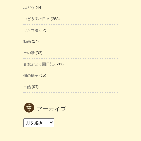
ぶどう
(44)
ぶどう園の日々
(268)
ワンコ達
(12)
動画
(14)
土の話
(33)
春友ぶどう園日記
(633)
畑の様子
(15)
自然
(97)
アーカイブ
ア
ー
カ