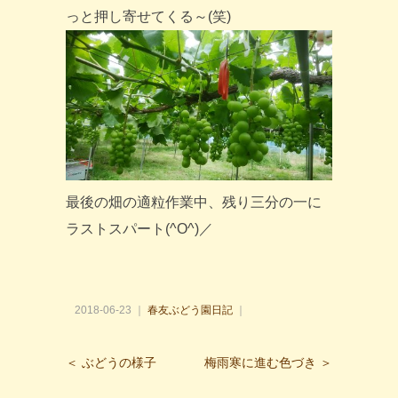
っと押し寄せてくる～(笑)
最後の畑の適粒作業中、残り三分の一に
ラストスパート(^O^)／
2018-06-23 ｜
春友ぶどう園日記
｜
＜ ぶどうの様子
梅雨寒に進む色づき ＞