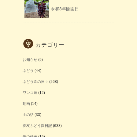
令和8年開園日
カテゴリー
お知らせ
(9)
ぶどう
(44)
ぶどう園の日々
(268)
ワンコ達
(12)
動画
(14)
土の話
(33)
春友ぶどう園日記
(633)
畑の様子
(15)