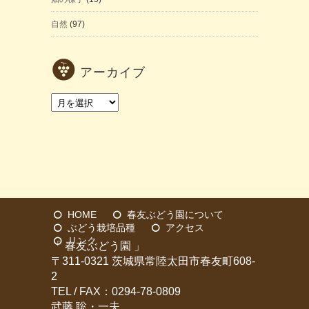
自然
(97)
アーカイブ
ア
ー
カ
イ
ブ
HOME
春友ぶどう園について
ぶどう栽培品種
アクセス
リンク
「 春友ぶどう園 」
〒311-0321 茨城県常陸太田市春友町608-
2
TEL / FAX：0294-78-0809
武藤 聡・一夫