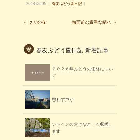
2018-06-05 ｜
春友ぶどう園日記
｜
＜ クリの花
梅雨前の貴重な晴れ ＞
春友ぶどう園日記 新着記事
２０２６年ぶどうの価格につい
て
思わず声が
シャインの大きなところ収穫し
ます