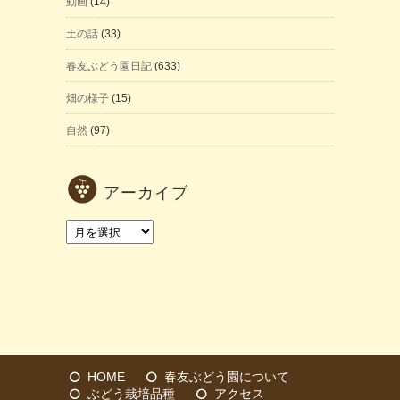
動画
(14)
土の話
(33)
春友ぶどう園日記
(633)
畑の様子
(15)
自然
(97)
アーカイブ
ア
ー
カ
イ
ブ
HOME
春友ぶどう園について
ぶどう栽培品種
アクセス