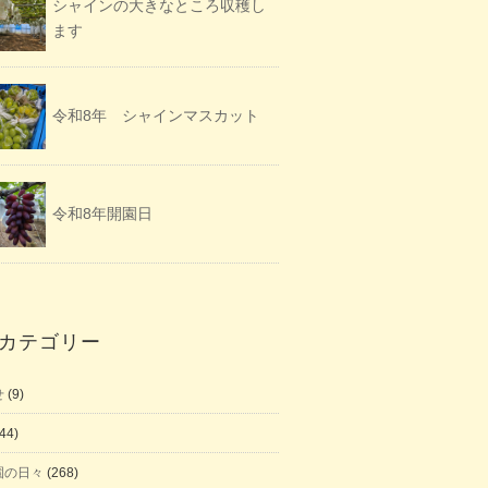
シャインの大きなところ収穫し
ます
令和8年 シャインマスカット
令和8年開園日
カテゴリー
せ
(9)
44)
園の日々
(268)