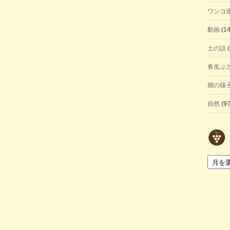
ワンコ
動画
(14
土の話
(
春友ぶ
畑の様
自然
(97
ア
ー
カ
イ
ブ