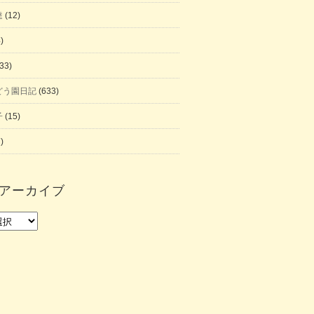
達
(12)
)
33)
どう園日記
(633)
子
(15)
)
アーカイブ