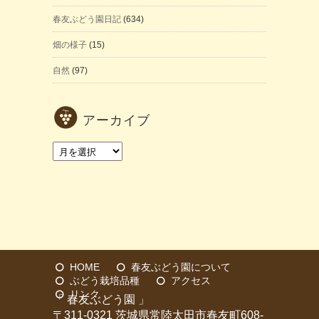
春友ぶどう園日記
(634)
畑の様子
(15)
自然
(97)
アーカイブ
ア
ー
カ
イ
ブ
HOME
春友ぶどう園について
ぶどう栽培品種
アクセス
リンク
「 春友ぶどう園 」
〒311-0321 茨城県常陸太田市春友町608-