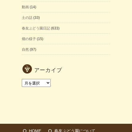
動画
(14)
土の話
(33)
春友ぶどう園日記
(633)
畑の様子
(15)
自然
(97)
アーカイブ
ア
ー
カ
イ
ブ
HOME
春友ぶどう園について