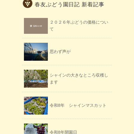
春友ぶどう園日記 新着記事
２０２６年ぶどうの価格につい
て
思わず声が
シャインの大きなところ収穫し
ます
令和8年 シャインマスカット
令和8年開園日