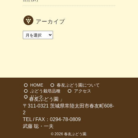
アーカイブ
ア
ー
カ
イ
ブ
HOME
春友ぶどう園について
ぶどう栽培品種
アクセス
リンク
「 春友ぶどう園 」
〒311-0321 茨城県常陸太田市春友町608-
2
TEL / FAX：0294-78-0809
武藤 聡・一夫
© 2026
春友ぶどう園
.